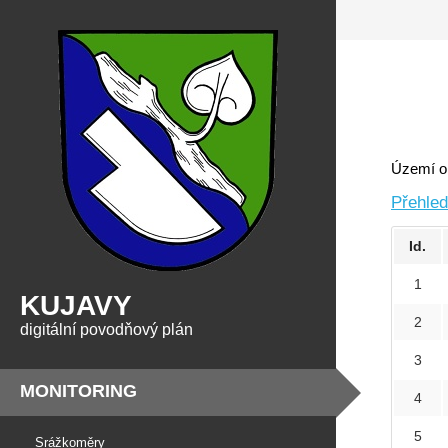
Území ob
Přehle
Id.
1
KUJAVY
2
digitální povodňový plán
3
MONITORING
4
5
Srážkoměry