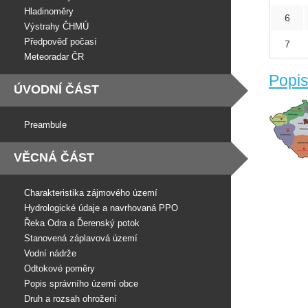
Hladinoměry
6
Výstrahy ČHMÚ
Předpověď počasí
7
Meteoradar ČR
Popis
ÚVODNÍ ČÁST
Preambule
VĚCNÁ ČÁST
Charakteristika zájmového území
Hydrologické údaje a navrhovaná PPO
Řeka Odra a Ďerenský potok
Stanovená záplavová území
Vodní nádrže
Odtokové poměry
Popis správního území obce
Druh a rozsah ohrožení