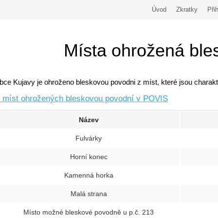
Úvod
Zkratky
Přih
Místa ohrožená ble
ce Kujavy je ohroženo bleskovou povodni z míst, které jsou charakt
d míst ohrožených bleskovou povodní v POVIS
Název
Fulvárky
Horní konec
Kamenná horka
Malá strana
Místo možné bleskové povodně u p.č. 213