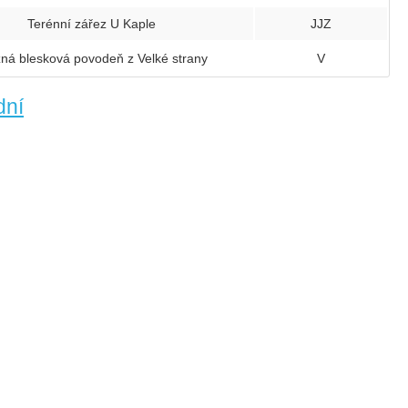
Terénní zářez U Kaple
JJZ
ná blesková povodeň z Velké strany
V
dní