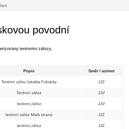
lásit
skovou povodní
erizovány terénními zářezy.
Popis
Směr / azimut
Terénní zářez lokalita Fulvárky
JJZ
Terénní zářez
JJV
terénní zářez
JJV
terénní zářez Malá strana
JJZ
terénní zářez
JJZ